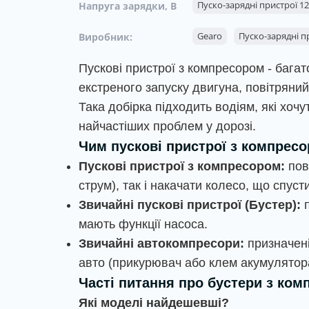
Пуско-зарядні пристрої 1
Напруга зарядки, В
Gearo
Пуско-зарядні пр
Виробник:
Пускові пристрої з компресором - бага
екстреного запуску двигуна, повітряни
Така добірка підходить водіям, які хоч
найчастіших проблем у дорозі.
Чим пускові пристрої з компресо
Пускові пристрої з компресором:
пов
струм), так і накачати колесо, що спу
Звичайні пускові пристрої (Бустер):
п
мають функції насоса.
Звичайні автокомпресори:
призначені
авто (прикурювач або клем акумулятор
Часті питання про бустери з ко
Які моделі найдешевші?