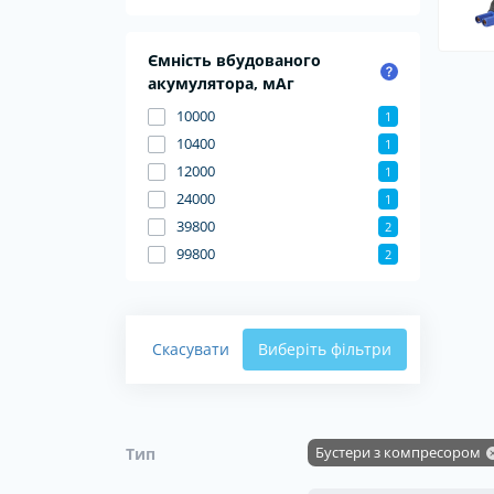
Ємність вбудованого
акумулятора, мАг
10000
1
10400
1
12000
1
24000
1
39800
2
99800
2
Скасувати
Виберіть фільтри
Бустери з компресором
Тип