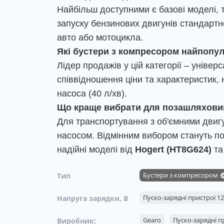
Найбільш доступними є базові моделі, т
запуску бензинових двигунів стандартн
авто або мотоцикла.
Які бустери з компресором найпопу
Лідер продажів у цій категорії – уніве
співвідношення ціни та характеристик, 
насоса (40 л/хв).
Що краще вибрати для позашляховик
Для транспортування з об'ємними двиг
насосом. Відмінним вибором стануть пот
надійні моделі від
Hogert (HT8G624)
т
Бустери з компресором
Тип
Пуско-зарядні пристрої 1
Напруга зарядки, В
Gearo
Пуско-зарядні пр
Виробник: