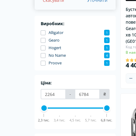
Скасувати
Уточнити
Буст
авто
пове
Виробник:
Gear
Alligator
1
хв 1
Gearo
1
(GE0
Код т
Hogert
1
В ная
No Name
4
Proove
1
4 4
Ціна:
-
₴
Хіт
2,3 тис.
3,4 тис.
4,5 тис.
5,7 тис.
6,8 тис.