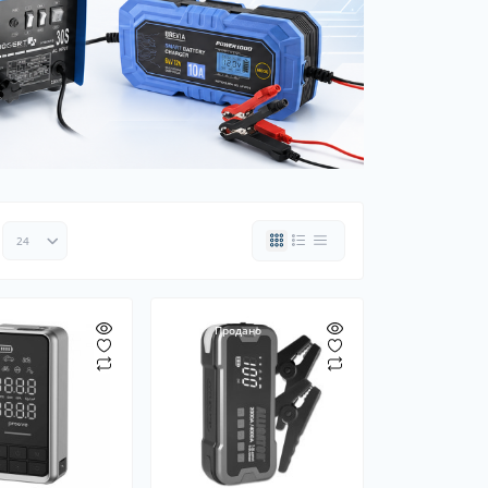
ки шин
рядні пристрої
 дроти
Хіт
Продано