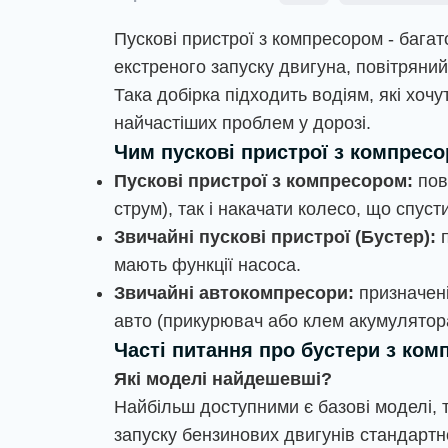
Пускові пристрої з компресором - бага
екстреного запуску двигуна, повітряни
Така добірка підходить водіям, які хоч
найчастіших проблем у дорозі.
Чим пускові пристрої з компресо
Пускові пристрої з компресором:
пов
струм), так і накачати колесо, що спу
Звичайні пускові пристрої (Бустер):
п
мають функції насоса.
Звичайні автокомпресори:
призначені
авто (прикурювач або клем акумулятор
Часті питання про бустери з ко
Які моделі найдешевші?
Найбільш доступними є базові моделі, т
запуску бензинових двигунів стандартн