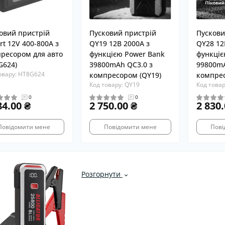
овий пристрій
Пусковий пристрій
Пускови
rt 12V 400-800A з
QY19 12В 2000A з
QY28 12
ресором для авто
функцією Power Bank
функціє
G624)
39800mAh QС3.0 з
99800mA
овару: HT8G624
компресором (QY19)
компрес
Код товару: QY19
Код товар
0
0
84.00 ₴
2 750.00 ₴
2 830.
Повідомити мене
Повідомити мене
Пові
Розгорнути