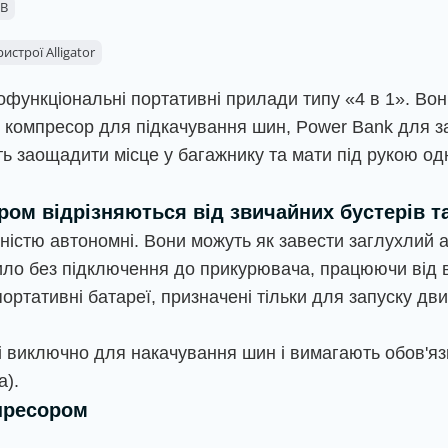
2В
истрої Alligator
тофункціональні портативні прилади типу «4 в 1». В
й компресор для підкачування шин, Power Bank для за
уть заощадити місце у багажнику та мати під рукою о
ром відрізняються від звичайних бустерів т
ністю автономні. Вони можуть як завести заглухлий 
стило без підключення до прикурювача, працюючи від 
ортативні батареї, призначені тільки для запуску дв
 виключно для накачування шин і вимагають обов'яз
а).
мпресором