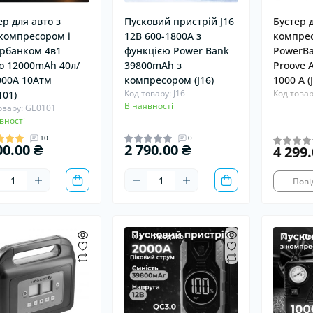
ер для авто з
Пусковий пристрій J16
Бустер д
компресором і
12В 600-1800A з
компрес
рбанком 4в1
функцією Power Bank
PowerBa
o 12000mAh 40л/
39800mAh з
Proove A
000А 10Атм
компресором (J16)
1000 А 
Код товару: J16
Код товар
101)
В наявності
овару: GE0101
вності
10
0
00.00 ₴
2 790.00 ₴
4 299.
Пові
Хіт
Продано
Хіт
Пр