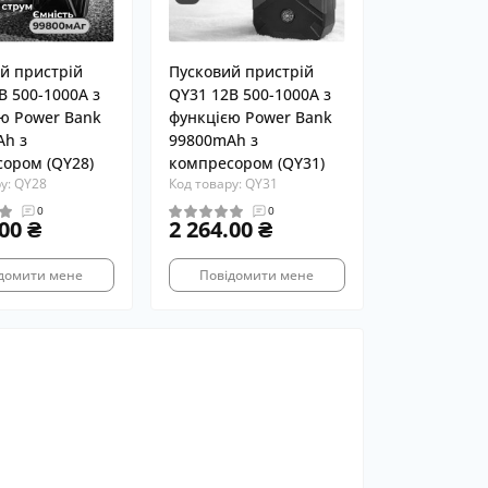
й пристрій
Пусковий пристрій
В 500-1000A з
QY31 12В 500-1000A з
ю Power Bank
функцією Power Bank
h з
99800mAh з
ором (QY28)
компресором (QY31)
у: QY28
Код товару: QY31
0
0
00 ₴
2 264.00 ₴
домити мене
Повідомити мене