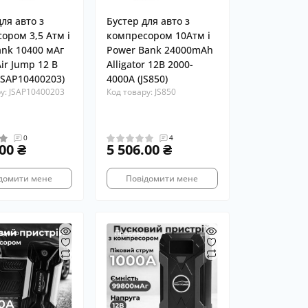
ля авто з
Бустер для авто з
ором 3,5 Атм і
компресором 10Атм і
nk 10400 мАг
Power Bank 24000mAh
ir Jump 12 В
Alligator 12В 2000-
(JSAP10400203)
4000A (JS850)
у: JSAP10400203
Код товару: JS850
0
4
00 ₴
5 506.00 ₴
домити мене
Повідомити мене
одано
Продано