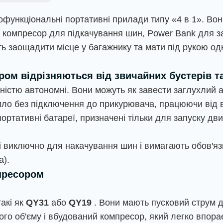
тофункціональні портативні прилади типу «4 в 1». В
й компресор для підкачування шин, Power Bank для за
уть заощадити місце у багажнику та мати під рукою о
ром відрізняються від звичайних бустерів т
ністю автономні. Вони можуть як завести заглухлий 
стило без підключення до прикурювача, працюючи від 
ортативні батареї, призначені тільки для запуску дв
 виключно для накачування шин і вимагають обов'яз
а).
мпресором
акі як
QY31
або
QY19
. Вони мають пусковий струм д
ого об'єму і вбудований компресор, який легко впора