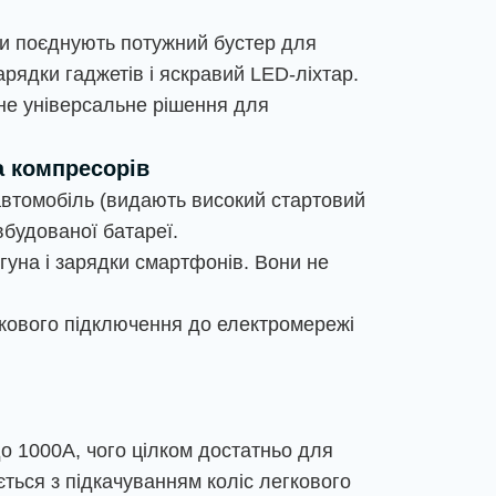
они поєднують потужний бустер для
рядки гаджетів і яскравий LED-ліхтар.
дне універсальне рішення для
а компресорів
автомобіль (видають високий стартовий
вбудованої батареї.
игуна і зарядки смартфонів. Вони не
кового підключення до електромережі
о 1000А, чого цілком достатньо для
ється з підкачуванням коліс легкового