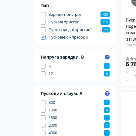
Тип
Зарядні пристрої
+20
Пуск
Пускові пристрої
+15
Hoge
Пускозарядні пристрої
+4
комп
Пускові-компресори
(HT8
Код т
Напруга зарядки, В
6 7
6
1
12
8
Пусковий струм, А
800
1
1000
4
1800
1
2000
1
4000
1