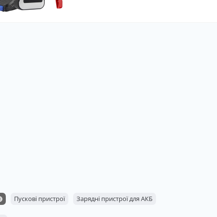
Пускові пристрої
Зарядні пристрої для АКБ