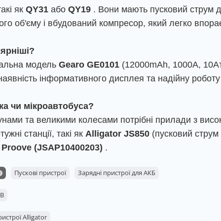
акі як
QY31
або
QY19
. Вони мають пусковий струм д
ого об'єму і вбудований компресор, який легко впора
лярніші?
рсальна модель
Gearo GE0101
(12000mAh, 1000А, 10Атм
наявність інформативного дисплея та надійну роботу я
а чи мікроавтобуса?
унами та великими колесами потрібні прилади з вис
ужні станції, такі як
Alligator JS850
(пусковий струм
а
Proove (JSAP10400203)
.
Пускові пристрої
Зарядні пристрої для АКБ
2В
истрої Alligator