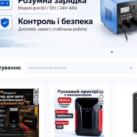
ітлодіодні автолампи
Ароматизатори в машину
Гермети
Ароматизатори для дому та
Пуско-за
офісу
Стартові
тування:
Продано
Хіт
Хіт