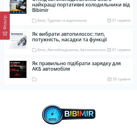
найкращі портативні холодильники від
Bibimir
Фiльтр
Блог, Туризм та відпочинок
01 червня
Як вибрати автопилосос: тип,
потужність, насадки та функції
Блог, Автообладнання, Автопилососи
01 червня
Як правильно підібрати зарядку для
АКБ автомобіля
30 травня