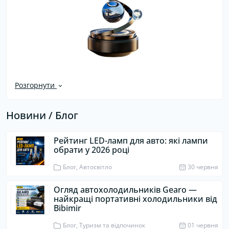
Розгорнути
Новини / Блог
Рейтинг LED-ламп для авто: які лампи
обрати у 2026 році
Блог, Автосвітло
30 червня
Огляд автохолодильників Gearo —
найкращі портативні холодильники від
Bibimir
Блог, Туризм та відпочинок
01 червня