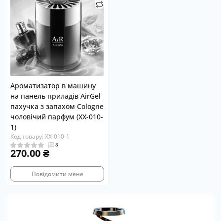
Ароматизатор в машину
на панель приладів AirGel
пахучка з запахом Сologne
чоловічий парфум (XX-010-
1)
Код товару: XX-010-1
8
270.00 ₴
Повідомити мене