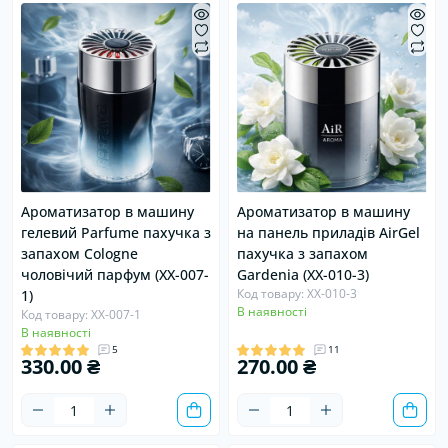
Ароматизатор в машину
Ароматизатор в машину
гелевий Parfume пахучка з
на панель приладів AirGel
запахом Сologne
пахучка з запахом
чоловічий парфум (XX-007-
Gardenia (XX-010-3)
Код товару: XX-010-3
1)
В наявності
Код товару: XX-007-1
В наявності
5
11
330.00 ₴
270.00 ₴