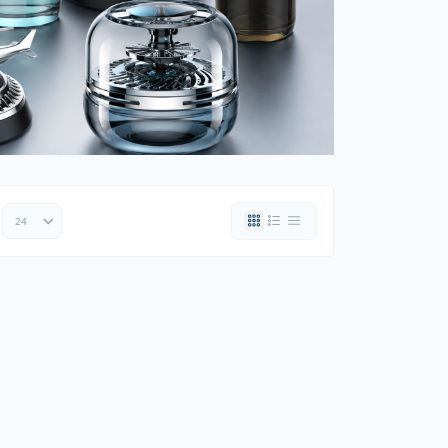
ки шин
рядні пристрої
 дроти