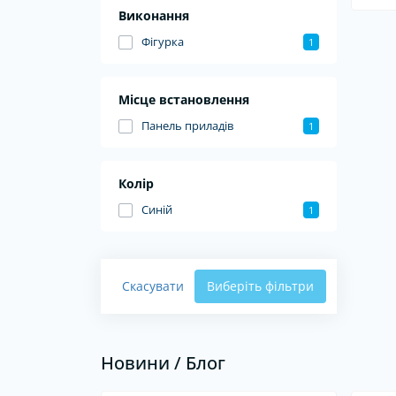
Виконання
Фігурка
1
Місце встановлення
Панель приладів
1
Колір
Синій
1
Скасувати
Виберіть фільтри
Новини / Блог