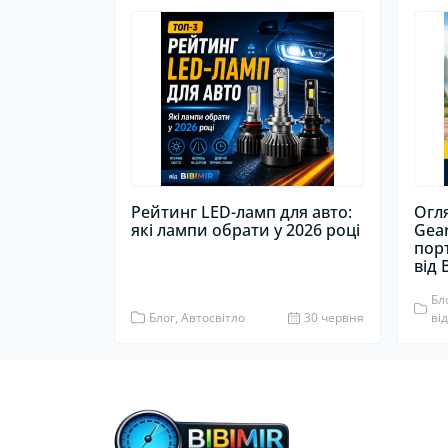
Рейтинг LED-ламп для авто:
Огл
які лампи обрати у 2026 році
Gea
пор
від 
Бл
Блог, Автосвітло
30 червня
ві