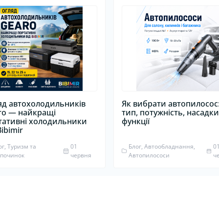
яд автохолодильників
Як вибрати автопилосос
ro — найкращі
тип, потужність, насадки
тативні холодильники
функції
Bibimir
ог, Туризм та
01
Блог, Автообладнання,
0
дпочинок
червня
Автопилососи
ч