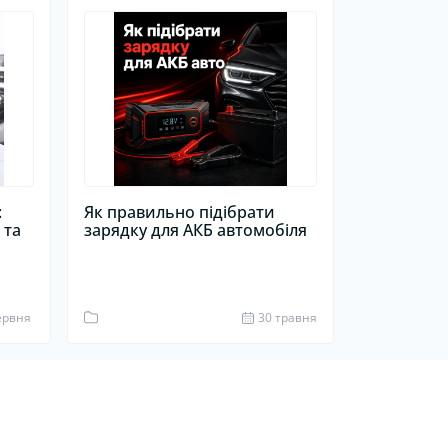
:
Як правильно підібрати
 та
зарядку для АКБ автомобіля
1
ервня
30 травня