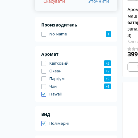
Скасувати
Уточнити
Аром
маши
бата
Производитель
запа
No Name
1
3)
Код т
399
Аромат
Квітковий
+2
Океан
+2
Парфум
+2
Чай
+1
Hawaii
Вид
Полімерні