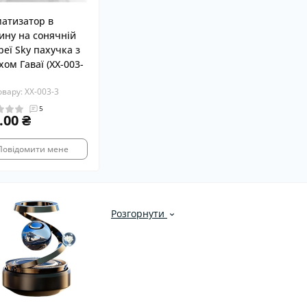
атизатор в
ну на сонячній
реї Sky пахучка з
хом Гаваї (XX-003-
овару: XX-003-3
5
.00 ₴
Повідомити мене
Розгорнути