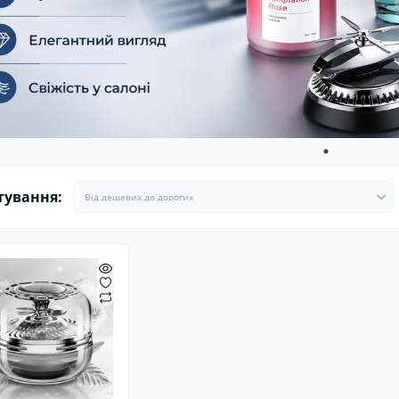
ітлодіодні автолампи
Ароматизатори в машину
Гермети
Ароматизатори для дому та
Пуско-за
офісу
Стартові
тування: