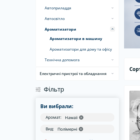
Набори інструментів
Св
Вологі серветки
Автокомпресори
Автоприладдя
Вологопоглинаючі серветки та
Автопилососи
Автошторки
Автосвітло
рушники
Дзеркала автомобільні
Світлодіодні автолампи
Ароматизатори
Обладнання для мийки
Насоси
Ароматизатори в машину
Серветки
Рамки під номер
Ароматизатори для дому та офісу
Сигнали
Технічна допомога
Герметики шин
Сор
Склоочисники
Електричні пристрої та обладнання
Пуско-зарядні пристрої
Тонувальна плівка
Інвертори
Фiльтр
Стартові дроти
Автохолодильники
Ви вибрали:
Аромат:
Hawaii
Вид:
Полімерні